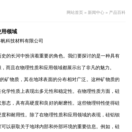
网站首页
»
新闻中心
»
产品百科
使用领域
丰帆科技材料有限公司
史的长河中扮演着重要的角色。我们要探讨的是一种具有
帜，而且在物理性质和应用领域都展示出了非凡的魅力。
的矿物质，其在地球表面的分布相对广泛。这种矿物质的
在化学性质上表现出多元性和稳定性。在物理性质方面，硅
状形态，具有高硬度和良好的耐磨性。这些物理特性使得硅
硬度和耐用性。除了在物理性质和应用领域的表现，硅铝钡
家可以获取关于地球内部和外部环境的重要信息。例如，硅