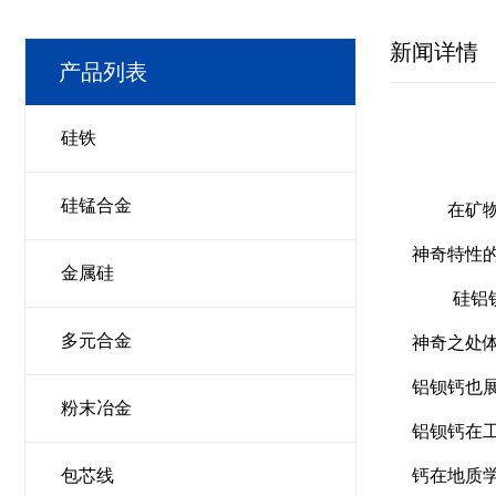
新闻详情
产品列表
硅铁
硅锰合金
在矿物质
神奇特性
金属硅
硅铝钡钙
多元合金
神奇之处
铝钡钙也
粉末冶金
铝钡钙在
包芯线
钙在地质