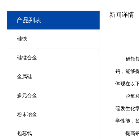
新闻详情
产品列表
硅铁
硅锰合金
硅铝钡钙
钙，能够
金属硅
体现在以
多元合金
脱氧和脱
硫发生化
粉末冶金
学性能，
包芯线
提高钢液