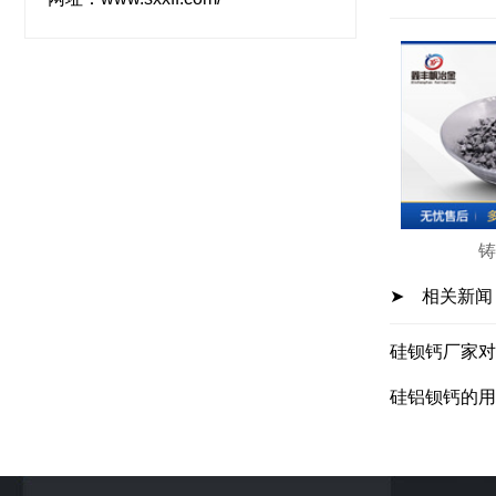
铸
➤ 相关新闻
硅钡钙厂家对
硅铝钡钙的用