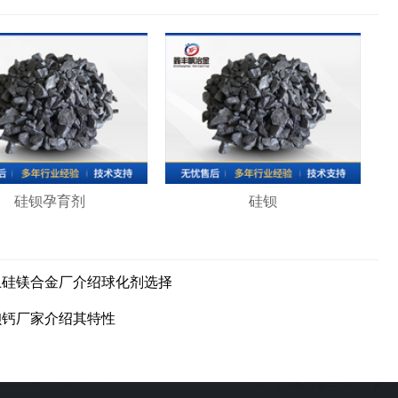
硅钡孕育剂
硅钡
土硅镁合金厂介绍球化剂选择
钡钙厂家介绍其特性