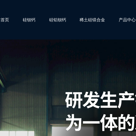
站首页
硅钡钙
硅铝钡钙
稀土硅镁合金
产品中心
est:protypelist}