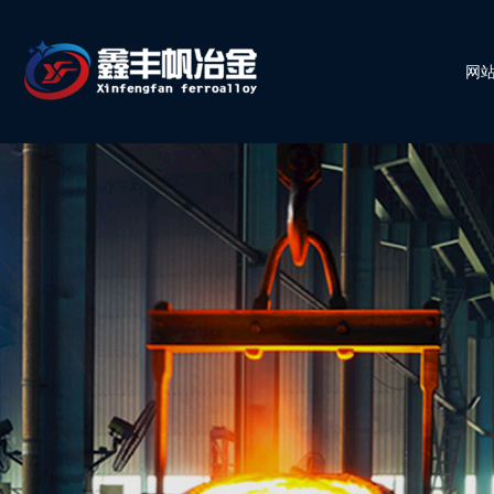
网
{nest:protypelist(orderby='tj' parentid='0')}
公司简介
{/n
[typename(length='10')]
发展历程
企业文化