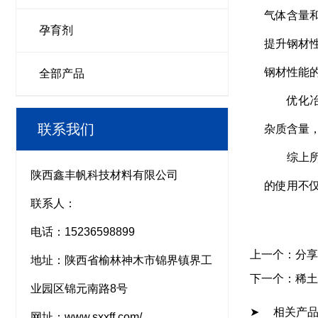
气体含量
孕育剂
提升钢材
钢材性能
全部产品
优化冶炼
联系我们
杂质含量
综上所述
陕西鑫丰帆科技材料有限公司
的使用不
联系人：
电话：15236598899
上一个：
分享
地址：陕西省榆林神木市锦界镇界工
下一个：
稀土
业园区锦元南路8号
➤ 相关产
网址：
www.sxxff.com/